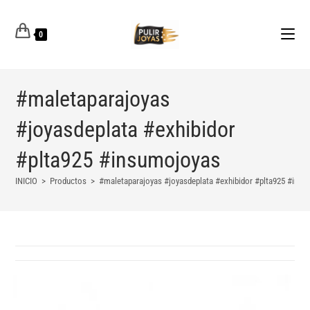
0
#maletaparajoyas
#joyasdeplata #exhibidor
#plta925 #insumojoyas
INICIO
>
Productos
>
#maletaparajoyas #joyasdeplata #exhibidor #plta925 #ins