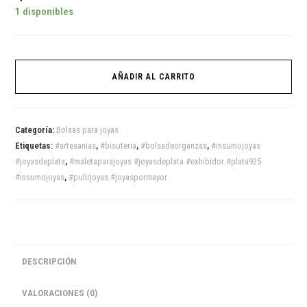
1 disponibles
AÑADIR AL CARRITO
Categoría:
Bolsas para joyas
Etiquetas:
#artesanias
,
#bisuteria
,
#bolsadeorganzas
,
#insumojoyas
#joyasdeplata
,
#maletaparajoyas #joyasdeplata #exhibidor #plata925
#insumojoyas
,
#pulirjoyas #joyaspormayor
DESCRIPCIÓN
VALORACIONES (0)