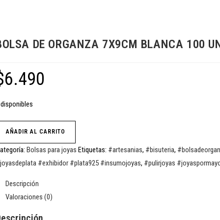
BOLSA DE ORGANZA 7X9CM BLANCA 100 U
$
6.490
 disponibles
AÑADIR AL CARRITO
ategoría:
Bolsas para joyas
Etiquetas:
#artesanias
,
#bisuteria
,
#bolsadeorga
joyasdeplata #exhibidor #plata925 #insumojoyas
,
#pulirjoyas #joyaspormay
Descripción
Valoraciones (0)
escripción