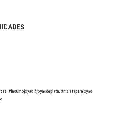
NIDADES
nzas
,
#insumojoyas #joyasdeplata
,
#maletaparajoyas
or